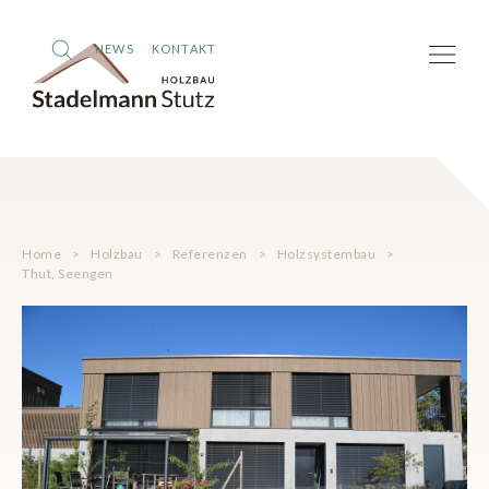
NEWS
KONTAKT
Home
>
Holzbau
>
Referenzen
>
Holzsystembau
>
Thut, Seengen