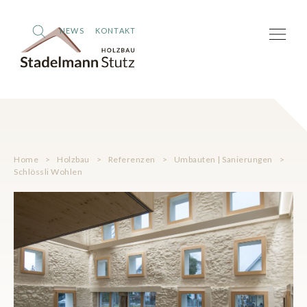
NEWS
KONTAKT
Home
>
Holzbau
>
Referenzen
>
Umbauten | Sanierungen
>
Schlössli Wohlen