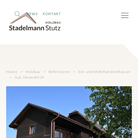
NEWS
KONTAKT
Home
>
Holzbau
>
Referenzen
>
Ein- und Mehrfamilienhäuser
>
Gut, Neuenkirch