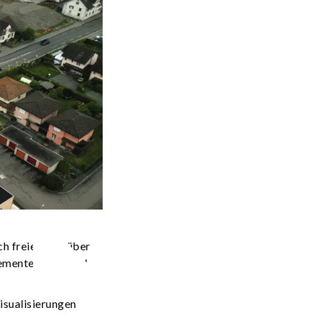
h freie Sicht über
lemente. Nach und
isualisierungen