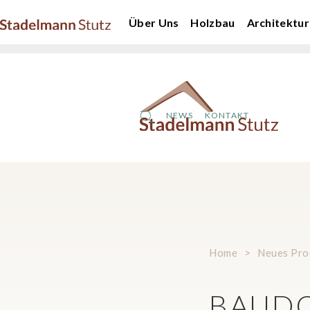
Über Uns
Holzbau
Architektur
NEWS
KONTAKT
Home
>
Neues Pro
BAUDO