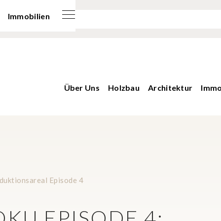
Immobilien
Über Uns
Holzbau
Architektur
Immo
duktionsareal Episode 4
KU EPISODE 4: