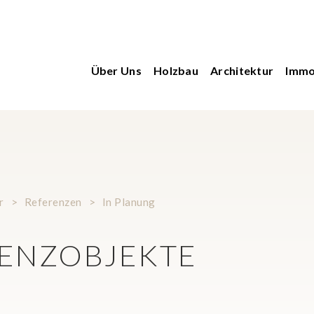
Immobilien
Über Uns
Holzbau
Architektur
Immo
r
>
Referenzen
>
In Planung
ENZOBJEKTE