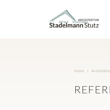
Über Uns
Holzbau
Architektur
NEWS
KONTAKT
Home
>
Architektu
REFER